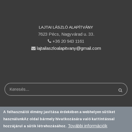
LAJTAI LÁSZLÓ ALAPÍTVÁNY
7623 Pécs, Nagyvárad u. 33.
phone
+36 20 943 1161
email
lajtailaszloalapitvany@gmail.com
Keresés
A felhasználói élmény javítása érdekében a webhelyen sütiket
PTE login
használunk
Az oldal bármely hivatkozására való kattintással
További információk
hozzájárul a sütik létrehozásához.