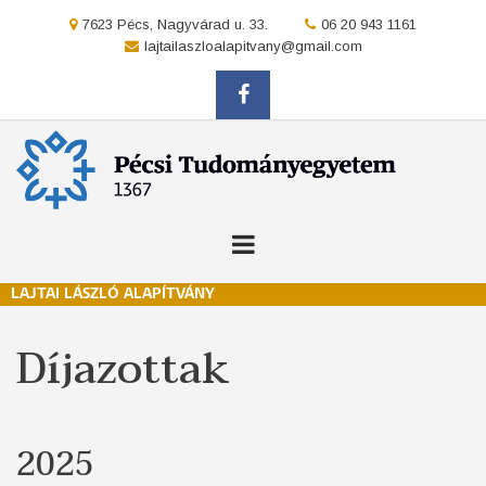
Ugrás
location
7623 Pécs, Nagyvárad u. 33.
location
06 20 943 1161
a
location
lajtailaszloalapitvany@gmail.com
tartalomra
facebook
LAJTAI LÁSZLÓ ALAPÍTVÁNY
Díjazottak
2025