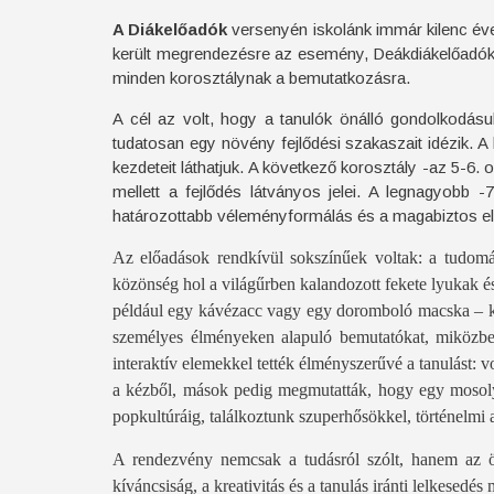
A Diákelőadók
versenyén iskolánk immár kilenc éve 
került megrendezésre az esemény, Deákdiákelőadók
minden korosztálynak a bemutatkozásra.
A cél az volt, hogy a tanulók önálló gondolkodás
tudatosan egy növény fejlődési szakaszait idézik. A
kezdeteit láthatjuk. A következő korosztály -az 5-6.
mellett a fejlődés látványos jelei. A legnagyobb 
határozottabb véleményformálás és a magabiztos el
Az előadások rendkívül sokszínűek voltak: a tudomán
közönség hol a világűrben kalandozott fekete lyukak é
például egy kávézacc vagy egy doromboló macska – ka
személyes élményeken alapuló bemutatókat, miközben 
interaktív elemekkel tették élményszerűvé a tanulást: 
a kézből, mások pedig megmutatták, hogy egy mosoly, 
popkultúráig, találkoztunk szuperhősökkel, történelmi
A rendezvény nemcsak a tudásról szólt, hanem az ön
kíváncsiság, a kreativitás és a tanulás iránti lelkesedé