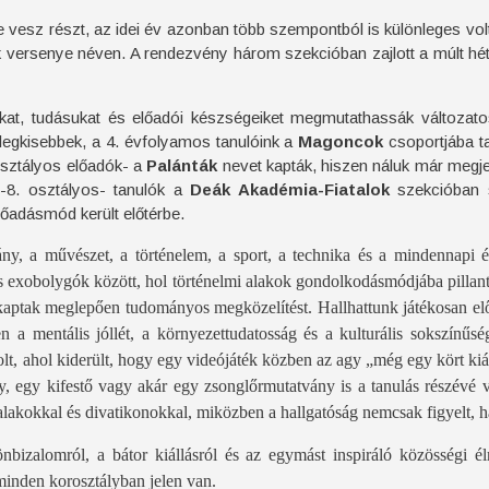
vesz részt, az idei év azonban több szempontból is különleges volt,
 versenye néven. A rendezvény három szekcióban zajlott a múlt h
ukat, tudásukat és előadói készségeiket megmutathassák változat
 legkisebbek, a 4. évfolyamos tanulóink a
Magoncok
csoportjába ta
 osztályos előadók- a
Palánták
nevet kapták, hiszen náluk már megje
-7-8. osztályos- tanulók a
Deák Akadémia-Fiatalok
szekcióban s
őadásmód került előtérbe.
y, a művészet, a történelem, a sport, a technika és a mindennapi é
s exobolygók között, hol történelmi alakok gondolkodásmódjába pillan
ptak meglepően tudományos megközelítést. Hallhattunk játékosan előa
a mentális jóllét, a környezettudatosság és a kulturális sokszínűsé
volt, ahol kiderült, hogy egy videójáték közben az agy „még egy kört kiá
egy kifestő vagy akár egy zsonglőrmutatvány is a tanulás részévé vá
 alakokkal és divatikonokkal, miközben a hallgatóság nemcsak figyelt, 
bizalomról, a bátor kiállásról és az egymást inspiráló közösségi é
s minden korosztályban jelen van.