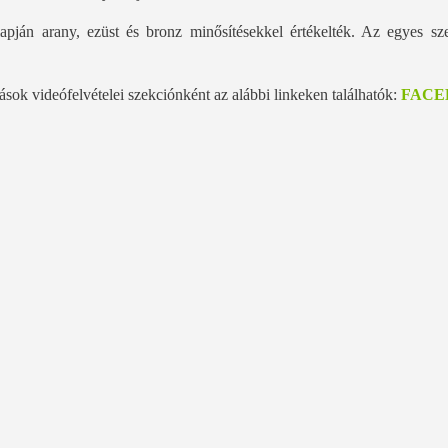
lapján arany, ezüst és bronz minősítésekkel értékelték. Az egyes sz
sok videófelvételei szekciónként az alábbi linkeken találhatók:
FACE