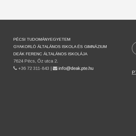
PÉCSI TUDOMÁNYEGYETEM
K
GYAKORLÓ ÁLTALÁNOS ISKOLA ÉS GIMNÁZIUM
DEÁK FERENC ÁLTALÁNOS ISKOLÁJA
7624 Pécs, Őz utca 2.
phone
+36 72 311-843 |
email
info@deak.pte.hu
P