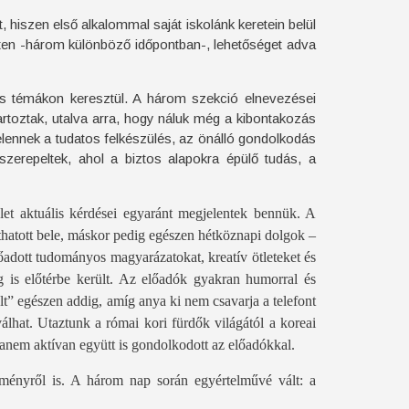
 hiszen első alkalommal saját iskolánk keretein belül
éten -három
különböző időpontban-, lehetőséget adva
os témákon keresztül. A három szekció elnevezései
rtoztak, utalva arra, hogy náluk még a kibontakozás
lennek a tudatos felkészülés, az önálló gondolkodás
zerepeltek, ahol a biztos alapokra épülő tudás, a
let aktuális kérdései egyaránt megjelentek bennük. A
thatott bele, máskor pedig egészen hétköznapi dolgok –
dott tudományos magyarázatokat, kreatív ötleteket és
g is előtérbe került. Az előadók gyakran humorral és
lt” egészen addig, amíg anya ki nem csavarja a telefont
lhat. Utaztunk a római kori fürdők világától a koreai
hanem aktívan együtt is gondolkodott az előadókkal.
lményről is. A három nap során egyértelművé vált: a