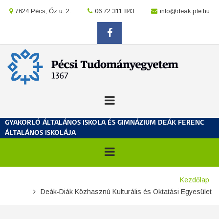
Ugrás
location
7624 Pécs, Őz u. 2.
location
06 72 311 843
location
info@deak.pte.hu
a
tartalomra
facebook
GYAKORLÓ ÁLTALÁNOS ISKOLA ÉS GIMNÁZIUM DEÁK FERENC
ÁLTALÁNOS ISKOLÁJA
Morzsa
Kezdőlap
Deák-Diák Közhasznú Kulturális és Oktatási Egyesület