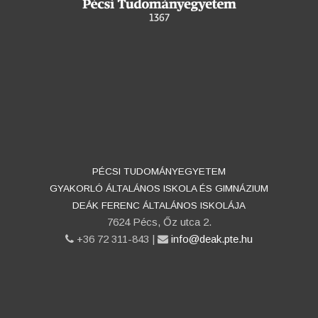
PÉCSI TUDOMÁNYEGYETEM
GYAKORLÓ ÁLTALÁNOS ISKOLA ÉS GIMNÁZIUM
DEÁK FERENC ÁLTALÁNOS ISKOLÁJA
7624 Pécs, Őz utca 2.
phone
+36 72 311-843 |
email
info@deak.pte.hu