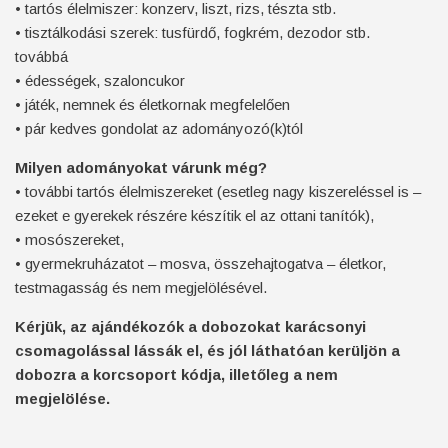
• tartós élelmiszer: konzerv, liszt, rizs, tészta stb.
• tisztálkodási szerek: tusfürdő, fogkrém, dezodor stb.
továbbá
• édességek, szaloncukor
• játék, nemnek és életkornak megfelelően
• pár kedves gondolat az adományozó(k)tól
Milyen adományokat várunk még?
• további tartós élelmiszereket (esetleg nagy kiszereléssel is –
ezeket e gyerekek részére készítik el az ottani tanítók),
• mosószereket,
• gyermekruházatot – mosva, összehajtogatva – életkor,
testmagasság és nem megjelölésével.
Kérjük, az ajándékozók a dobozokat karácsonyi
csomagolással lássák el, és jól láthatóan kerüljön a
dobozra a korcsoport kódja, illetőleg a nem
megjelölése.