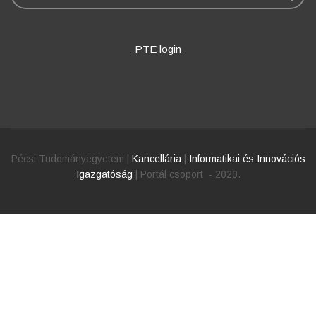
PTE login
Pécsi Tudományegyetem |
Kancellária
|
Informatikai és Innovációs
Igazgatóság
| Portál csoport - 2020.