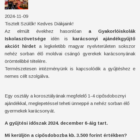
2024-11-09
Tisztelt Szülők! Kedves Diákjaink!
Az elmúlt évekhez hasonlóan
a Gyakorlóiskolák
Iskolaszövetsége
idén is
karácsonyi ajándékgyűjtő
akciót hirdet
a legkeletibb magyar nyelvterületen sokszor
nehéz sorban élő moldvai csángó gyerekek karácsonyának
örömtelibbé tételére.
Természetesen intézményünk is kapcsolódik a gyűjtéshez e
nemes célt szolgálva.
Egy osztály a korosztályának megfelelő 1-4 cipősdoboznyi
ajándékkal, meglepetéssel teheti ünneppé a nehéz sorban élő
gyermekek karácsonyát.
A gyűjtési időszak 2024. december 6-áig tart.
Mi kerüljön a cipősdobozba kb. 3.500 forint értékben?