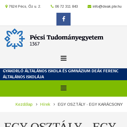
Ugrás
location
7624 Pécs, Őz u. 2.
location
06 72 311 843
location
info@deak.pte.hu
a
tartalomra
facebook
GYAKORLÓ ÁLTALÁNOS ISKOLA ÉS GIMNÁZIUM DEÁK FERENC
ÁLTALÁNOS ISKOLÁJA
Morzsa
Kezdőlap
Hírek
EGY OSZTÁLY - EGY KARÁCSONY