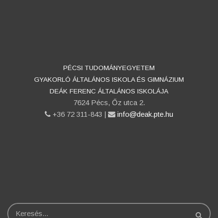
PÉCSI TUDOMÁNYEGYETEM
GYAKORLÓ ÁLTALÁNOS ISKOLA ÉS GIMNÁZIUM
DEÁK FERENC ÁLTALÁNOS ISKOLÁJA
7624 Pécs, Őz utca 2.
phone
+36 72 311-843 |
email
info@deak.pte.hu
Keresés