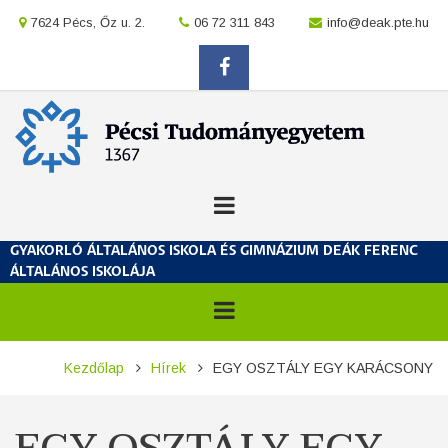
Ugrás
location
7624 Pécs, Őz u. 2.
location
06 72 311 843
location
info@deak.pte.hu
a
tartalomra
facebook
GYAKORLÓ ÁLTALÁNOS ISKOLA ÉS GIMNÁZIUM DEÁK FERENC
ÁLTALÁNOS ISKOLÁJA
Morzsa
Kezdőlap
Hírek
EGY OSZTÁLY EGY KARÁCSONY