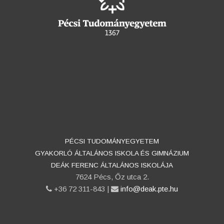
PÉCSI TUDOMÁNYEGYETEM
GYAKORLÓ ÁLTALÁNOS ISKOLA ÉS GIMNÁZIUM
DEÁK FERENC ÁLTALÁNOS ISKOLÁJA
7624 Pécs, Őz utca 2.
phone
+36 72 311-843 |
email
info@deak.pte.hu