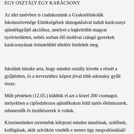
EGY OSZTÁLY EGY KARÁCSONY
Az idei tanévben is csatlakoztunk a Gyakorlóiskolák
Iskolaszövetsége Elnökségének támogatásával indult karácsonyi
ajándékgyűjtő akcióhoz, amelyet a legkeletibb magyar
nyelvterületen, nehéz sorban élő moldvai csángó gyerekek
karácsonyának örömtelibbé tételére hirdettek meg.
Iskolánk büszke arra, hogy minden osztály kivette a részét a
gyűjtésben, és a tervezetthez képest jóval több adomány gyűlt
össze.
Múlt pénteken (12.05.) küldtük el azt a közel 200 csomagot,
melyekben a cipősdobozos ajándékokon felül tartós élelmiszerek,
ruhaneműk és tisztítószerek is voltak.
Köszönetünket szeretnénk kifejezni minden tanulónak, szülőnek,
kollégának, akik szívükön viselték e nemes ügy megvalósulását!