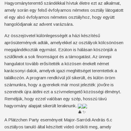
Hagyományteremtő szándékkal hívtuk életre ezt az alkalmat,
amely során egy felső évfolyamos németes osztály látogatott
el egy alsó évfolyamos németes osztályhoz, hogy együtt
hangolódjanak az advent varázsára.
Az összejövetel különlegességét a házi készítésű
aprósütemények adták, amelyekkel az osztályok kölcsönösen
megajándékozták egymást. Ezúton is hálásan köszönjük a
szülőknek a sok finomságot és a támogatást. Az ünnepi
hangulatot tovább erősítették a közösen énekelt német
karácsonyi dalok, amelyek igazi meghittséget teremtettek a
találkozón. A program rendkívül jól sikerült, és külön öröm
számunkra, hogy a gyerekek már most jelezték: jövőre is
szeretnék újra átélni ezt a szívmelengető közösségi élményt.
Reméljük, hogy ezzel valóban egy szép, hosszú távú
hagyomány alapjait sikerült leraknunk.
A Plätzchen Party eseményeit Major-Sarródi András 6.c
osztályos tanuló által készített videó örökíti meg, amely