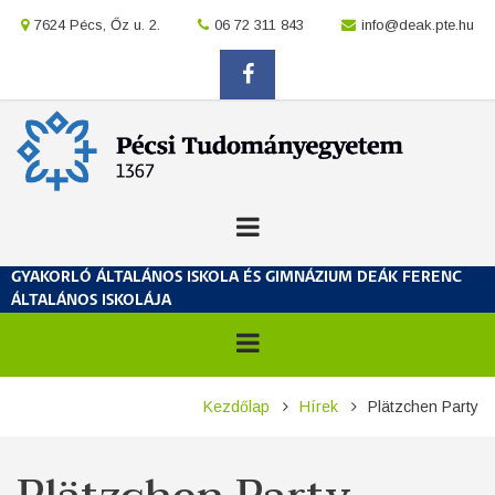
Ugrás
location
7624 Pécs, Őz u. 2.
location
06 72 311 843
location
info@deak.pte.hu
a
tartalomra
facebook
GYAKORLÓ ÁLTALÁNOS ISKOLA ÉS GIMNÁZIUM DEÁK FERENC
ÁLTALÁNOS ISKOLÁJA
Morzsa
Kezdőlap
Hírek
Plätzchen Party