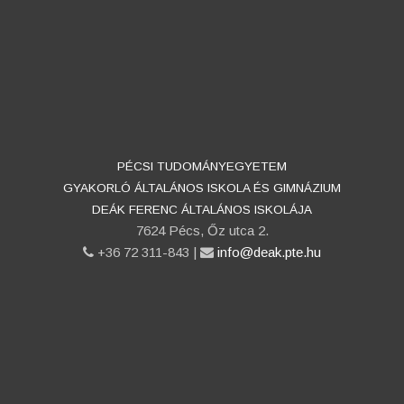
PÉCSI TUDOMÁNYEGYETEM
GYAKORLÓ ÁLTALÁNOS ISKOLA ÉS GIMNÁZIUM
DEÁK FERENC ÁLTALÁNOS ISKOLÁJA
7624 Pécs, Őz utca 2.
phone
+36 72 311-843 |
email
info@deak.pte.hu