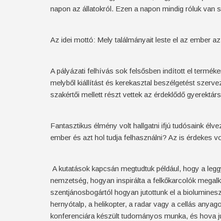
napon az állatokról. Ezen a napon mindig róluk van
Az idei mottó: Mely találmányait leste el az ember az 
A pályázati felhívás sok felsősben indított el term
melyből kiállítást és kerekasztal beszélgetést szerve
szakértői mellett részt vettek az érdeklődő gyerektárs
Fantasztikus élmény volt hallgatni ifjú tudósaink élv
ember és azt hol tudja felhasználni? Az is érdekes vo
A kutatások kapcsán megtudtuk például, hogy a leggy
nemzetség, hogyan inspirálta a felkőkarcolók megalk
szentjánosbogártól hogyan jutottunk el a biolumines
hernyótalp, a helikopter, a radar vagy a cellás anya
konferenciára készült tudományos munka, és hova juth