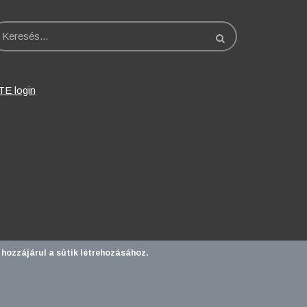
eresés
TE login
 hozzájárul a sütik létrehozásához.