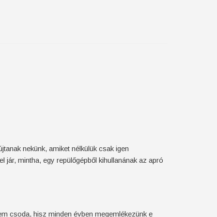
jtanak nekünk, amiket nélkülük csak igen
jár, mintha, egy repülőgépből kihullanának az apró
t. Nem csoda, hisz minden évben megemlékezünk e