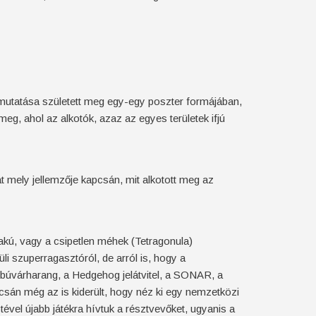
emutatása született meg egy-egy poszter formájában,
meg, ahol az alkotók, azaz az egyes területek ifjú
at mely jellemzője kapcsán, mit alkotott meg az
akú, vagy a csipetlen méhek (Tetragonula)
i szuperragasztóról, de arról is, hogy a
 búvárharang, a Hedgehog jelátvitel, a SONAR, a
pcsán még az is kiderült, hogy néz ki egy nemzetközi
ével újabb játékra hívtuk a résztvevőket, ugyanis a