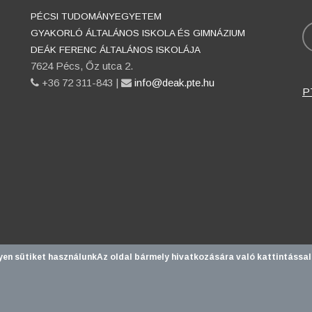
PÉCSI TUDOMÁNYEGYETEM
K
GYAKORLÓ ÁLTALÁNOS ISKOLA ÉS GIMNÁZIUM
DEÁK FERENC ÁLTALÁNOS ISKOLÁJA
7624 Pécs, Őz utca 2.
phone
+36 72 311-843 |
email
info@deak.pte.hu
P
yen sütiket használunk
Az oldal bármely hivatkozására való kattintással