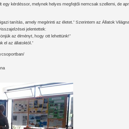
lt egy kérdéssor, melynek helyes megfejtői nemcsak szellemi, de apr
gazi tanítás, amely megérinti az életet.” Szerintem az Állatok Világ
sszajelzései jelentettek:
önjük az élményt, hogy ott lehettünk!”
 el az állatoktól.”
soportban/
na