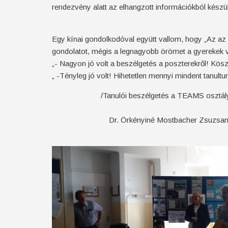
rendezvény alatt az elhangzott információkból készü
Egy kínai gondolkodóval együtt vallom, hogy „Az az i
gondolatot, mégis a legnagyobb örömet a gyerekek vi
„- Nagyon jó volt a beszélgetés a poszterekről! Kösz
„ -Tényleg jó volt! Hihetetlen mennyi mindent tanultunk
/Tanulói beszélgetés a TEAMS osztályc
Dr. Örkényiné Mostbacher Zsuzsan