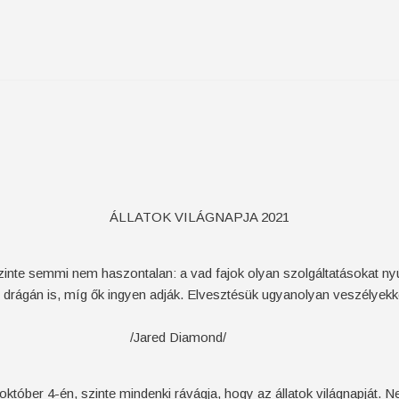
ÁLLATOK VILÁGNAPJA 2021
inte semmi nem haszontalan: a vad fajok olyan szolgáltatásokat nyú
ágán is, míg ők ingyen adják. Elvesztésük ugyanolyan veszélyekkel 
iamond/
október 4-én, szinte mindenki rávágja, hogy az állatok világnapjá