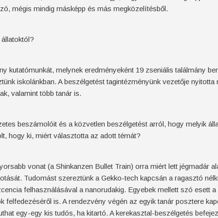
 szó, mégis mindig másképp és más megközelítésből.
állatoktól?
ékeny kutatómunkát, melynek eredményeként 19 zseniális találmány b
ztünk iskolánkban. A beszélgetést tagintézményünk vezetője nyitotta 
ak, valamint több tanár is.
ezetes beszámolóit és a közvetlen beszélgetést arról, hogy melyik áll
lt, hogy ki, miért választotta az adott témát?
orsabb vonat (a Shinkanzen Bullet Train) orra miért lett jégmadár al
otását. Tudomást szereztünk a Gekko-tech kapcsán a ragasztó nélkül
zcencia felhasználásával a nanorudakig. Egyebek mellett szó esett a
gok felfedezéséről is. A rendezvény végén az egyik tanár posztere ka
at egy-egy kis tudós, ha kitartó. A kerekasztal-beszélgetés befejezt