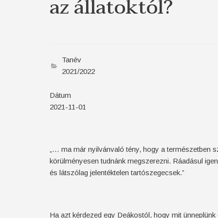
az állatoktól?
Tanév
2021/2022
Dátum
2021-11-01
„… ma már nyilvánvaló tény, hogy a természetben sz
körülményesen tudnánk megszerezni. Ráadásul igen dr
és látszólag jelentéktelen tartószegecsek.”
/Jared D
Ha azt kérdezed egy Deákostól, hogy mit ünneplünk 