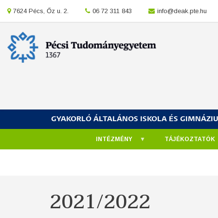
Ugrás
location
7624 Pécs, Őz u. 2.
location
06 72 311 843
location
info@deak.pte.hu
a
tartalomra
GYAKORLÓ ÁLTALÁNOS ISKOLA ÉS GIMNÁZI
INTÉZMÉNY
TÁJÉKOZTATÓK
Morzsa
2021/2022