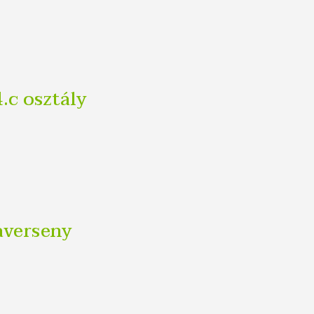
4.c osztály
kaverseny