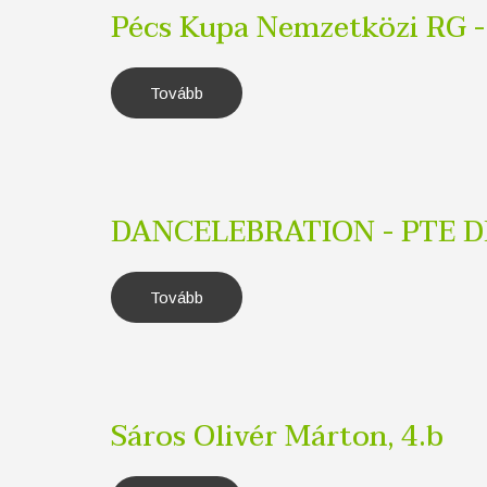
Pécs Kupa Nemzetközi RG -
Tovább
(Pécs
Kupa
Nemzetközi
RG
-
összetett)
DANCELEBRATION - PTE 
Tovább
(DANCELEBRATION
-
PTE
DEÁK)
Sáros Olivér Márton, 4.b