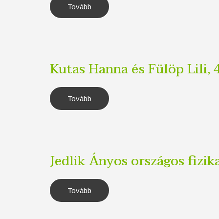
Tovább
(Sáros
Olivér
Márton,
4.b)
Kutas Hanna és Fülöp Lili, 
Tovább
(Kutas
Hanna
és
Fülöp
Lili,
4.c
osztály)
Jedlik Ányos országos fizi
Tovább
(Jedlik
Ányos
országos
fizikaverseny)