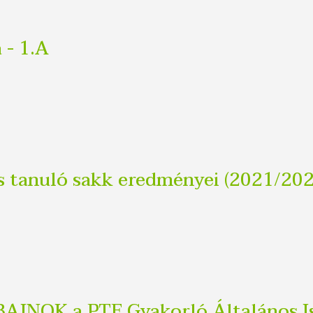
 - 1.A
os tanuló sakk eredményei (2021/202
NOK a PTE Gyakorló Általános Is