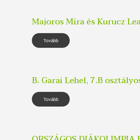
Majoros Míra és Kurucz Lea
Tovább
(Majoros
Míra
és
Kurucz
Lea
-
1.A)
B. Garai Lehel, 7.B osztály
Tovább
(B.
Garai
Lehel,
7.B
osztályos
tanuló
sakk
eredményei
ORSZÁGOS DIÁKOLIMPIA BAJ
(2021/2022))