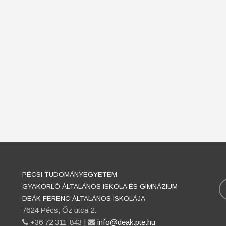
PÉCSI TUDOMÁNYEGYETEM
K
GYAKORLÓ ÁLTALÁNOS ISKOLA ÉS GIMNÁZIUM
DEÁK FERENC ÁLTALÁNOS ISKOLÁJA
7624 Pécs, Őz utca 2.
phone
+36 72 311-843 |
email
info@deak.pte.hu