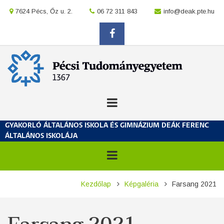
Ugrás
location
7624 Pécs, Őz u. 2.
location
06 72 311 843
location
info@deak.pte.hu
a
tartalomra
facebook
GYAKORLÓ ÁLTALÁNOS ISKOLA ÉS GIMNÁZIUM DEÁK FERENC
ÁLTALÁNOS ISKOLÁJA
Morzsa
Kezdőlap
Képgaléria
Farsang 2021