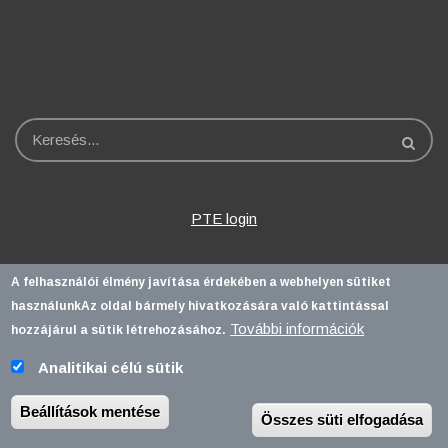
Keresés
PTE login
A felhasználói élmény javítása érdekében a webhelyen sütiket
használunk
Az oldal bármely hivatkozására való kattintással
További információk
hozzájárul a sütik létrehozásához.
Analitikai célú sütik
Pécsi Tudományegyetem |
Kancellária
|
Informatikai és Innovációs
Igazgatóság
| Portál csoport - 2020.
Beállítások mentése
Összes süti elfogadása