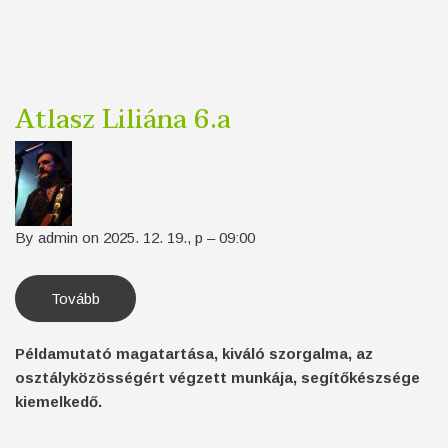
Atlasz Liliána 6.a
By
admin
on
2025. 12. 19., p – 09:00
Tovább
(Atlasz
Liliána
6.a)
Példamutató magatartása, kiváló szorgalma, az
osztályközösségért végzett munkája, segítőkészsége
kiemelkedő.