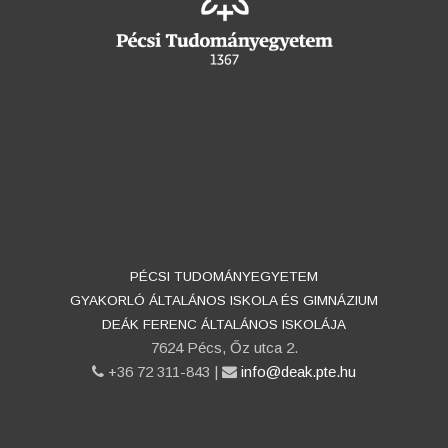
PÉCSI TUDOMÁNYEGYETEM
GYAKORLÓ ÁLTALÁNOS ISKOLA ÉS GIMNÁZIUM
DEÁK FERENC ÁLTALÁNOS ISKOLÁJA
7624 Pécs, Őz utca 2.
phone
+36 72 311-843 |
email
info@deak.pte.hu