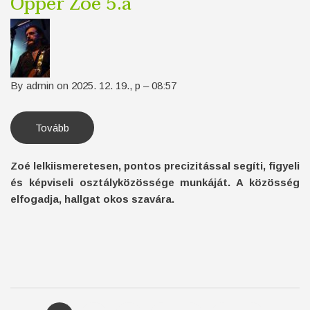
Opper Zoé 5.a
By
admin
on
2025. 12. 19., p – 08:57
Tovább
(Opper
Zoé
5.a)
Zoé lelkiismeretesen, pontos precizitással segíti, figyeli
és képviseli osztályközössége munkáját. A közösség
elfogadja, hallgat okos szavára.
Oldalszámozás