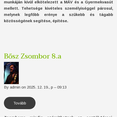
munkáján kívül elkötelezett a MÁV és a Gyermekvasút
mellett. Tehetsége kivételes személyiséggel párosul,
melynek legfőbb erénye a szűkebb és tágabb
közösségének segítése, építése.
Bősz Zsombor 8.a
By
admin
on
2025. 12. 19., p – 09:13
Tovább
(Bősz
Zsombor
8.a)