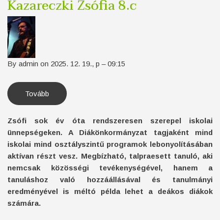
Kazareczki Zsófia 8.c
By
admin
on
2025. 12. 19., p – 09:15
Tovább
(Kazareczki
Zsófia
8.c)
Zsófi sok év óta rendszeresen szerepel iskolai
ünnepségeken. A Diákönkormányzat tagjaként mind
iskolai mind osztályszintű programok lebonyolításában
aktívan részt vesz. Megbízható, talpraesett tanuló, aki
nemcsak közösségi tevékenységével, hanem a
tanuláshoz való hozzáállásával és tanulmányi
eredményével is méltó példa lehet a deákos diákok
számára.