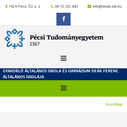
Ugrás
location
7624 Pécs, Őz u. 2.
location
06 72 311 843
location
info@deak.pte.hu
a
tartalomra
facebook
GYAKORLÓ ÁLTALÁNOS ISKOLA ÉS GIMNÁZIUM DEÁK FERENC
ÁLTALÁNOS ISKOLÁJA
Morzsa
Kezdőlap