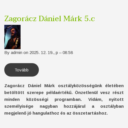
Zagorácz Dániel Márk 5.c
By
admin
on
2025. 12. 19., p – 08:58
Tovább
(Zagorácz
Dániel
Márk
5.c)
Zagorácz Dániel Márk osztályközösségünk életében
betöltött szerepe példaértékű. Önzetlenül vesz részt
minden közösségi programban. Vidám, nyitott
személyisége nagyban hozzájárul a osztályban
megjelenő jó hangulathoz és az összetartáshoz.