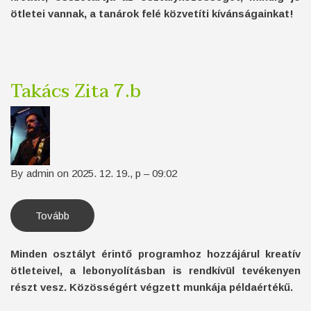
ötletei vannak, a tanárok felé közvetíti kívánságainkat!
Takács Zita 7.b
By
admin
on
2025. 12. 19., p – 09:02
Tovább
(Takács
Zita
7.b)
Minden osztályt érintő programhoz hozzájárul kreatív
ötleteivel, a lebonyolításban is rendkívül tevékenyen
részt vesz. Közösségért végzett munkája példaértékű.