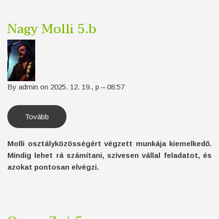
Nagy Molli 5.b
By
admin
on
2025. 12. 19., p – 08:57
Tovább
(Nagy
Molli
5.b)
Molli osztályközösségért végzett munkája kiemelkedő.
Mindig lehet rá számítani, szívesen vállal feladatot, és
azokat pontosan elvégzi.