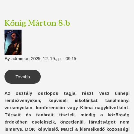
Kőnig Márton 8.b
By
admin
on
2025. 12. 19., p – 09:15
Tovább
(Kőnig
Márton
8.b)
Az osztály oszlopos tagja, részt vesz ünnepi
rendezvényeken, képviseli iskolánkat tanulmányi
versenyeken, konferencián vagy Klíma nagykövetként.
Társait és tanárait tiszteli, mindig a közösség
érdekében cselekszik, önzetlenül, fáradtságot nem
ismerve. DÖK képviselő. Marci a kiemelkedő közösségi