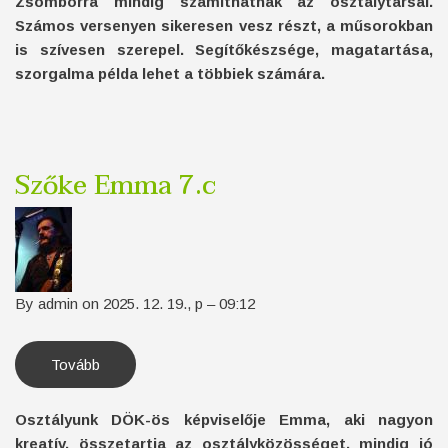
Zsomborra mindig számíthatnak az osztálytársai.
Számos versenyen sikeresen vesz részt, a műsorokban
is szívesen szerepel. Segítőkészsége, magatartása,
szorgalma példa lehet a többiek számára.
Szőke Emma 7.c
By
admin
on
2025. 12. 19., p – 09:12
Tovább
(Szőke
Emma
7.c)
Osztályunk DÖK-ös képviselője Emma, aki nagyon
kreatív, összetartja az osztályközösséget, mindig jó