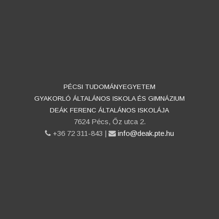
PÉCSI TUDOMÁNYEGYETEM
GYAKORLÓ ÁLTALÁNOS ISKOLA ÉS GIMNÁZIUM
DEÁK FERENC ÁLTALÁNOS ISKOLÁJA
7624 Pécs, Őz utca 2.
phone
+36 72 311-843 |
email
info@deak.pte.hu