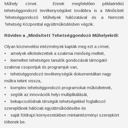
Műhely címet. Ennek megfelelően példaértékű
tehetséggondozó tevékenységüket továbbra is a Minősített
Tehetséggondozó Műhelyek hálózatával és a Nemzeti
Tehetség Központtal együttműködésben végzik.
Röviden a „Minősített Tehetséggondozó Műhelyekről:
Olyan köznevelési intézmények kapták meg ezt a címet,
• amelyek elkötelezettek a szakmai minőség mellett,
• kiemelten tehetséges tanulók gondozását támogató
szakmai csoportjuk és programjuk van,
• tehetséggondozó tevékenységük dokumentáltan nagy
múltra tekint vissza,
• komplex tehetséggondozó programokat működtetnek,
• segítik az innovációk helyi multiplikálását,
• bekapcsolódnak térségük tehetségekkel foglalkozó
szereplőinek hálózati együttműködésébe és
• saját földrajzi környezetükben mintaintézményi szerepkört
töltenek be.