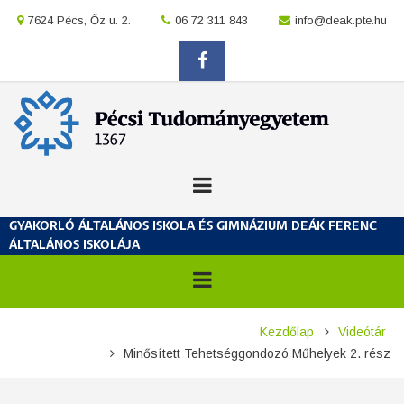
Ugrás
location
7624 Pécs, Őz u. 2.
location
06 72 311 843
location
info@deak.pte.hu
a
tartalomra
facebook
GYAKORLÓ ÁLTALÁNOS ISKOLA ÉS GIMNÁZIUM DEÁK FERENC
ÁLTALÁNOS ISKOLÁJA
Morzsa
Kezdőlap
Videótár
Minősített Tehetséggondozó Műhelyek 2. rész