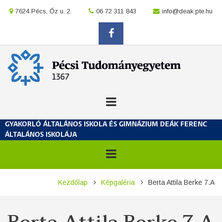
Ugrás
location
7624 Pécs, Őz u. 2.
location
06 72 311 843
location
info@deak.pte.hu
a
tartalomra
facebook
GYAKORLÓ ÁLTALÁNOS ISKOLA ÉS GIMNÁZIUM DEÁK FERENC
ÁLTALÁNOS ISKOLÁJA
Morzsa
Kezdőlap
Képgaléria
Berta Attila Berke 7.A