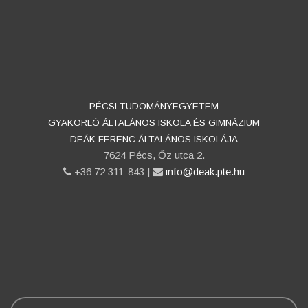
PÉCSI TUDOMÁNYEGYETEM
GYAKORLÓ ÁLTALÁNOS ISKOLA ÉS GIMNÁZIUM
DEÁK FERENC ÁLTALÁNOS ISKOLÁJA
7624 Pécs, Őz utca 2.
phone
+36 72 311-843 |
email
info@deak.pte.hu
Keresés