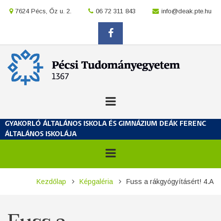
Ugrás
location
7624 Pécs, Őz u. 2.
location
06 72 311 843
location
info@deak.pte.hu
a
tartalomra
facebook
GYAKORLÓ ÁLTALÁNOS ISKOLA ÉS GIMNÁZIUM DEÁK FERENC
ÁLTALÁNOS ISKOLÁJA
Morzsa
Kezdőlap
Képgaléria
Fuss a rákgyógyításért! 4.A