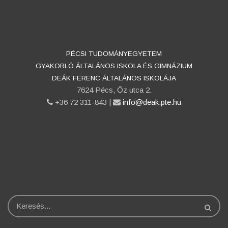
PÉCSI TUDOMÁNYEGYETEM
GYAKORLÓ ÁLTALÁNOS ISKOLA ÉS GIMNÁZIUM
DEÁK FERENC ÁLTALÁNOS ISKOLÁJA
7624 Pécs, Őz utca 2.
phone
+36 72 311-843 |
email
info@deak.pte.hu
Keresés