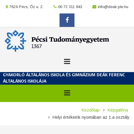
Ugrás
location
7624 Pécs, Őz u. 2.
location
06 72 311 843
location
info@deak.pte.hu
a
tartalomra
facebook
GYAKORLÓ ÁLTALÁNOS ISKOLA ÉS GIMNÁZIUM DEÁK FERENC
ÁLTALÁNOS ISKOLÁJA
Morzsa
Kezdőlap
Képgaléria
Helyi értékeink nyomában az 1.a osztály