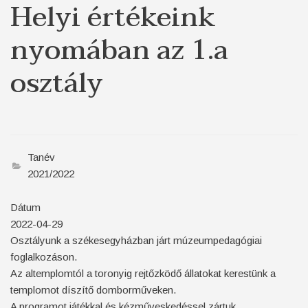
Helyi értékeink
nyomában az 1.a
osztály
Tanév
2021/2022
Dátum
2022-04-29
Osztályunk a székesegyházban járt múzeumpedagógiai
foglalkozáson.
Az altemplomtól a toronyig rejtőzködő állatokat kerestünk a
templomot díszítő domborműveken.
A programot játékkal és kézműveskedéssel zártuk.