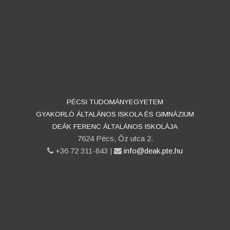
PÉCSI TUDOMÁNYEGYETEM
GYAKORLÓ ÁLTALÁNOS ISKOLA ÉS GIMNÁZIUM
DEÁK FERENC ÁLTALÁNOS ISKOLÁJA
7624 Pécs, Őz utca 2.
phone
+36 72 311-843 |
email
info@deak.pte.hu