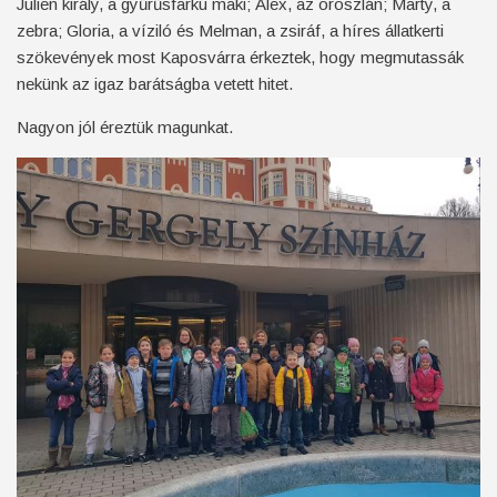
Julien király, a gyűrűsfarkú maki; Alex, az oroszlán; Marty, a
zebra; Gloria, a víziló és Melman, a zsiráf, a híres állatkerti
szökevények most Kaposvárra érkeztek, hogy megmutassák
nekünk az igaz barátságba vetett hitet.
Nagyon jól éreztük magunkat.