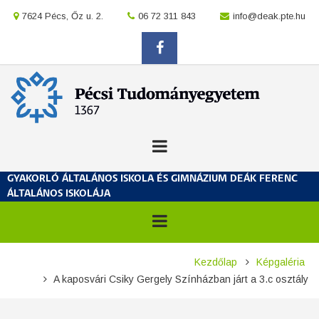
Ugrás
location
7624 Pécs, Őz u. 2.
location
06 72 311 843
location
info@deak.pte.hu
a
tartalomra
facebook
GYAKORLÓ ÁLTALÁNOS ISKOLA ÉS GIMNÁZIUM DEÁK FERENC
ÁLTALÁNOS ISKOLÁJA
Morzsa
Kezdőlap
Képgaléria
A kaposvári Csiky Gergely Színházban járt a 3.c osztály