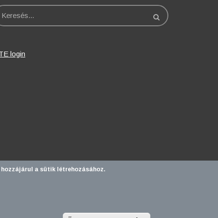
eresés
TE login
 hozzájárul a sütik létrehozásához.
l csoport - 2020.