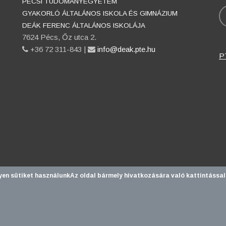
PÉCSI TUDOMÁNYEGYETEM
K
GYAKORLÓ ÁLTALÁNOS ISKOLA ÉS GIMNÁZIUM
DEÁK FERENC ÁLTALÁNOS ISKOLÁJA
7624 Pécs, Őz utca 2.
phone
+36 72 311-843 |
email
info@deak.pte.hu
P
yen sütiket használunk
Az oldal bármely hivatkozására való kattintással
yegyetem |
Kancellária
|
Informatikai és Innovációs Igazgatóság
| Portá