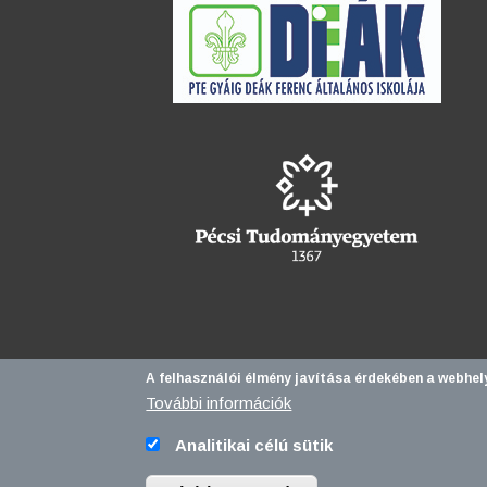
A felhasználói élmény javítása érdekében a webhel
További információk
Analitikai célú sütik
Pécsi Tudomán