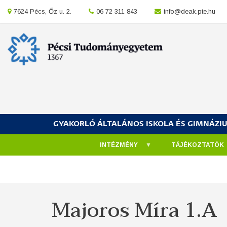
Ugrás
location
7624 Pécs, Őz u. 2.
location
06 72 311 843
location
info@deak.pte.hu
a
tartalomra
GYAKORLÓ ÁLTALÁNOS ISKOLA ÉS GIMNÁZI
INTÉZMÉNY
TÁJÉKOZTATÓK
Morzsa
Majoros Míra 1.A