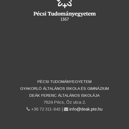
PÉCSI TUDOMÁNYEGYETEM
GYAKORLÓ ÁLTALÁNOS ISKOLA ÉS GIMNÁZIUM
DEÁK FERENC ÁLTALÁNOS ISKOLÁJA
7624 Pécs, Őz utca 2.
phone
+36 72 311-843 |
email
info@deak.pte.hu