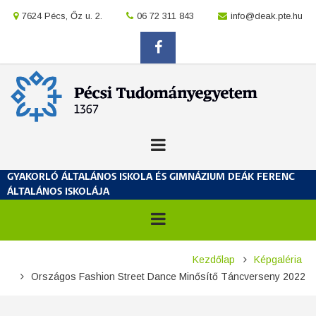
Ugrás
location
7624 Pécs, Őz u. 2.
location
06 72 311 843
location
info@deak.pte.hu
a
tartalomra
facebook
GYAKORLÓ ÁLTALÁNOS ISKOLA ÉS GIMNÁZIUM DEÁK FERENC
ÁLTALÁNOS ISKOLÁJA
Morzsa
Kezdőlap
Képgaléria
Országos Fashion Street Dance Minősítő Táncverseny 2022