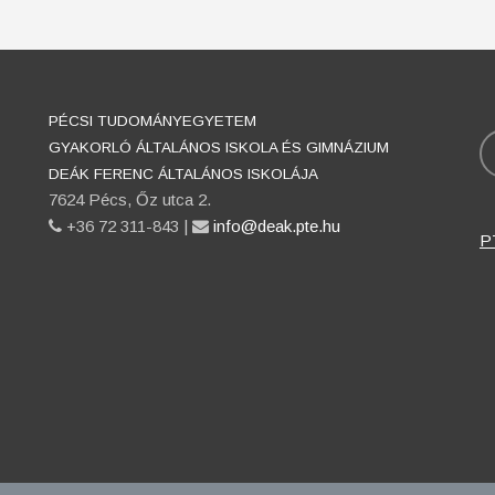
PÉCSI TUDOMÁNYEGYETEM
K
GYAKORLÓ ÁLTALÁNOS ISKOLA ÉS GIMNÁZIUM
DEÁK FERENC ÁLTALÁNOS ISKOLÁJA
7624 Pécs, Őz utca 2.
phone
+36 72 311-843 |
email
info@deak.pte.hu
P