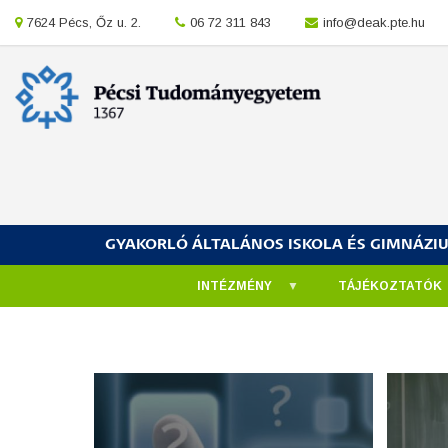
Ugrás
location
7624 Pécs, Őz u. 2.
location
06 72 311 843
location
info@deak.pte.hu
a
tartalomra
GYAKORLÓ ÁLTALÁNOS ISKOLA ÉS GIMNÁZI
INTÉZMÉNY
TÁJÉKOZTATÓK