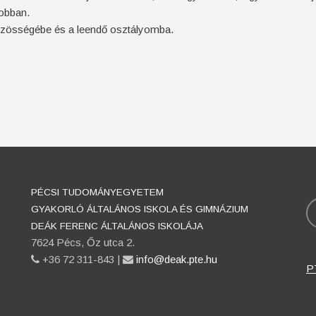
jobban.
közösségébe és a leendő osztályomba.
PÉCSI TUDOMÁNYEGYETEM
K
GYAKORLÓ ÁLTALÁNOS ISKOLA ÉS GIMNÁZIUM
DEÁK FERENC ÁLTALÁNOS ISKOLÁJA
7624 Pécs, Őz utca 2.
phone
+36 72 311-843 |
email
info@deak.pte.hu
P