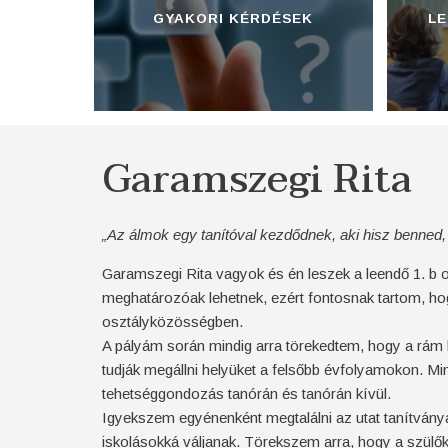
GYAKORI KÉRDÉSEK
LE
Garamszegi Rita
„Az álmok egy tanítóval kezdődnek, aki hisz benned, 
Garamszegi Rita vagyok és én leszek a leendő 1. b o
meghatározóak lehetnek, ezért fontosnak tartom, ho
osztályközösségben.
A pályám során mindig arra törekedtem, hogy a rám b
tudják megállni helyüket a felsőbb évfolyamokon. Mi
tehetséggondozás tanórán és tanórán kívül.
Igyekszem egyénenként megtalálni az utat tanítványai
iskolásokká váljanak. Törekszem arra, hogy a szülő