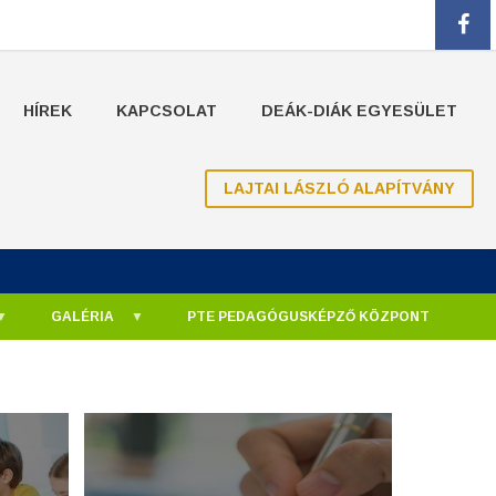
fa
HÍREK
KAPCSOLAT
DEÁK-DIÁK EGYESÜLET
LAJTAI LÁSZLÓ ALAPÍTVÁNY
GALÉRIA
PTE PEDAGÓGUSKÉPZŐ KÖZPONT