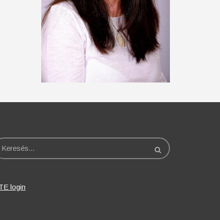
eresés
TE login