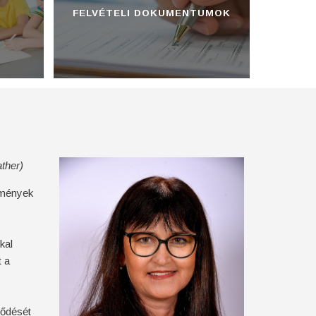
FELVÉTELI DOKUMENTUMOK
ther)
élmények
kal
t a
lődését