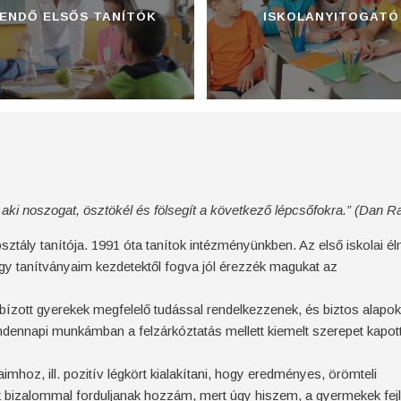
ENDŐ ELSŐS TANÍTÓK
ISKOLANYITOGATÓ
aki noszogat, ösztökél és fölsegít a következő lépcsőfokra.” (Dan Ra
sztály tanítója. 1991 óta tanítok intézményünkben. Az első iskolai 
gy tanítványaim kezdetektől fogva jól érezzék magukat az
ízott gyerekek megfelelő tudással rendelkezzenek, és biztos alapok
ndennapi munkámban a felzárkóztatás mellett kiemelt szerepet kapot
mhoz, ill. pozitív légkört kialakítani, hogy eredményes, örömteli
k bizalommal forduljanak hozzám, mert úgy hiszem, a gyermekek fej