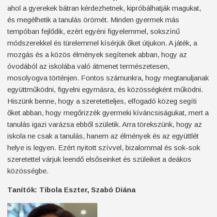
ahol a gyerekek bátran kérdezhetnek, kipróbálhatják magukat,
és megélhetik a tanulás örömét. Minden gyermek más
tempóban fejlődik, ezért egyéni figyelemmel, sokszínű
módszerekkel és türelemmel kísérjük őket útjukon. A játék, a
mozgás és a közös élmények segítenek abban, hogy az
óvodából az iskolába való átmenet természetesen,
mosolyogva történjen. Fontos számunkra, hogy megtanuljanak
együttműködni, figyelni egymásra, és közösségként működni.
Hiszünk benne, hogy a szeretetteljes, elfogadó közeg segíti
őket abban, hogy megőrizzék gyermeki kíváncsiságukat, mert a
tanulás igazi varázsa ebből születik. Arra törekszünk, hogy az
iskola ne csak a tanulás, hanem az élmények és az együttlét
helye is legyen. Ezért nyitott szívvel, bizalommal és sok-sok
szeretettel várjuk leendő elsőseinket és szüleiket a deákos
közösségbe.
Tanítók: Tibola Eszter, Szabó Diána