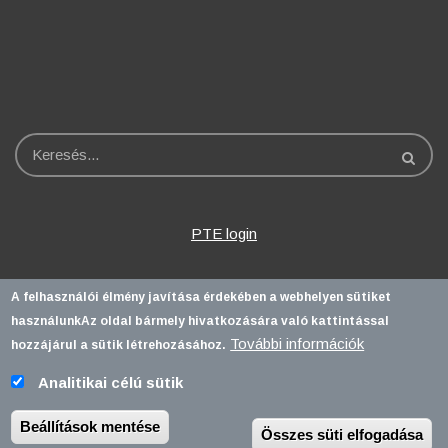
Keresés
PTE login
A felhasználói élmény javítása érdekében a webhelyen sütiket
használunk
Az oldal bármely hivatkozására való kattintással
További információk
hozzájárul a sütik létrehozásához.
Analitikai célú sütik
Pécsi Tudományegyetem |
Kancellária
|
Informatikai és Innovációs
Igazgatóság
| Portál csoport - 2020.
Beállítások mentése
Összes süti elfogadása