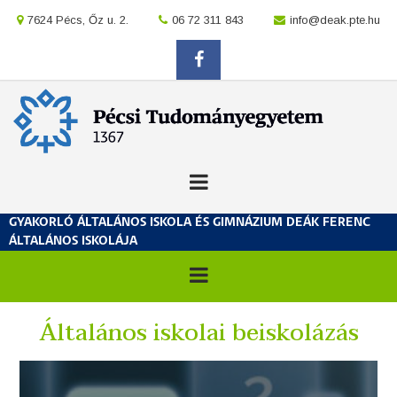
Ugrás
location
7624 Pécs, Őz u. 2.
location
06 72 311 843
location
info@deak.pte.hu
a
tartalomra
facebook
GYAKORLÓ ÁLTALÁNOS ISKOLA ÉS GIMNÁZIUM DEÁK FERENC
ÁLTALÁNOS ISKOLÁJA
Általános iskolai beiskolázás