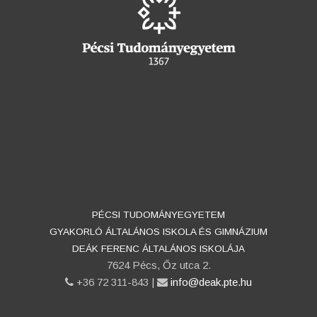
PÉCSI TUDOMÁNYEGYETEM
GYAKORLÓ ÁLTALÁNOS ISKOLA ÉS GIMNÁZIUM
DEÁK FERENC ÁLTALÁNOS ISKOLÁJA
7624 Pécs, Őz utca 2.
phone
+36 72 311-843 |
email
info@deak.pte.hu