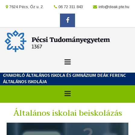
Ugrás
location
7624 Pécs, Őz u. 2.
location
06 72 311 843
location
info@deak.pte.hu
a
tartalomra
facebook
GYAKORLÓ ÁLTALÁNOS ISKOLA ÉS GIMNÁZIUM DEÁK FERENC
ÁLTALÁNOS ISKOLÁJA
Általános iskolai beiskolázás