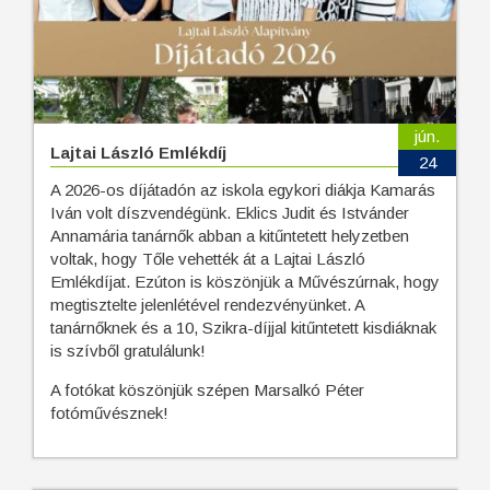
jún.
Lajtai László Emlékdíj
24
A 2026-os díjátadón az iskola egykori diákja Kamarás
Iván volt díszvendégünk. Eklics Judit és Istvánder
Annamária tanárnők abban a kitűntetett helyzetben
voltak, hogy Tőle vehették át a Lajtai László
Emlékdíjat. Ezúton is köszönjük a Művészúrnak, hogy
megtisztelte jelenlétével rendezvényünket. A
tanárnőknek és a 10, Szikra-díjjal kitűntetett kisdiáknak
is szívből gratulálunk!
A fotókat köszönjük szépen Marsalkó Péter
fotóművésznek!