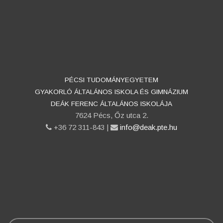
PÉCSI TUDOMÁNYEGYETEM
GYAKORLÓ ÁLTALÁNOS ISKOLA ÉS GIMNÁZIUM
DEÁK FERENC ÁLTALÁNOS ISKOLÁJA
7624 Pécs, Őz utca 2.
phone
+36 72 311-843 |
email
info@deak.pte.hu