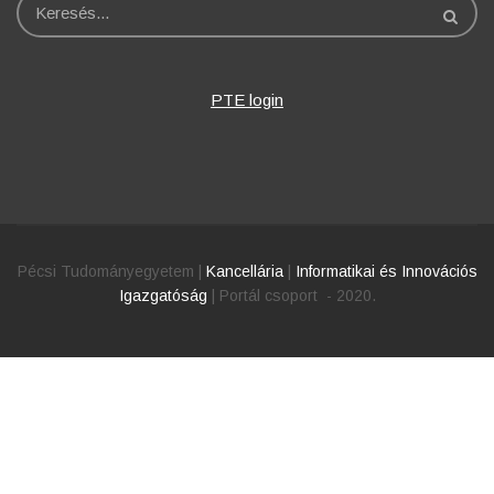
Keresés
PTE login
Pécsi Tudományegyetem |
Kancellária
|
Informatikai és Innovációs
Igazgatóság
| Portál csoport - 2020.