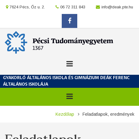
Ugrás
location
7624 Pécs, Őz u. 2.
location
06 72 311 843
location
info@deak.pte.hu
a
tartalomra
facebook
GYAKORLÓ ÁLTALÁNOS ISKOLA ÉS GIMNÁZIUM DEÁK FERENC
ÁLTALÁNOS ISKOLÁJA
Morzsa
Kezdőlap
Feladatlapok, eredmények