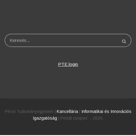
Keresés
PTE login
Pécsi Tudományegyetem |
Kancellária
|
Informatikai és Innovációs
Igazgatóság
| Portál csoport - 2020.