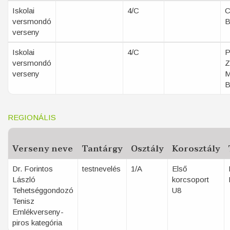
Iskolai
4/C
C
versmondó
B
verseny
Iskolai
4/C
P
versmondó
Z
verseny
M
B
REGIONÁLIS
Verseny neve
Tantárgy
Osztály
Korosztály
Dr. Forintos
testnevelés
1/A
Első
László
korcsoport
Tehetséggondozó
U8
Tenisz
Emlékverseny-
piros kategória