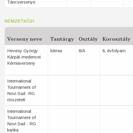
Táncversenye
NEMZETKÖZI
Verseny neve
Tantárgy
Osztály
Korosztály
Hevesy György
kémia
8/A
8. évfolyam
Kárpát-medencei
Kémiaverseny
International
Tournament of
Novi Sad -RG
összetett
International
Tournament of
Novi Sad - RG
karika