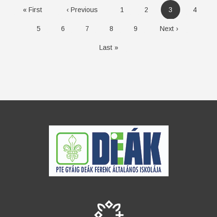
Első
« First
Előző
‹ Previous
Oldal
1
Oldal
2
Oldal
3
Oldal
4
Oldal
5
Oldal
6
Oldal
7
Oldal
8
Oldal
9
Következő
Next ›
oldal
oldal
Utolsó
Last »
oldal
oldal