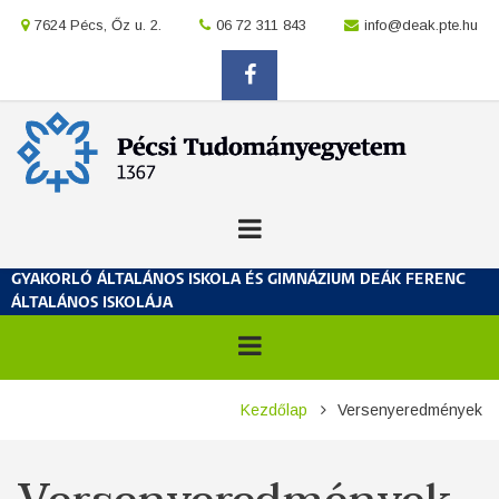
Ugrás
location
7624 Pécs, Őz u. 2.
location
06 72 311 843
location
info@deak.pte.hu
a
tartalomra
facebook
GYAKORLÓ ÁLTALÁNOS ISKOLA ÉS GIMNÁZIUM DEÁK FERENC
ÁLTALÁNOS ISKOLÁJA
Morzsa
Kezdőlap
Versenyeredmények