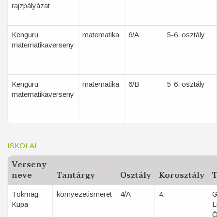
rajzpályázat
Kenguru
matematika
6/A
5-6. osztály
matematikaverseny
Kenguru
matematika
6/B
5-6. osztály
matematikaverseny
ISKOLAI
Verseny
neve
Tantárgy
Osztály
Korosztály
T
Tökmag
környezetismeret
4/A
4.
G
Kupa
L
Ő