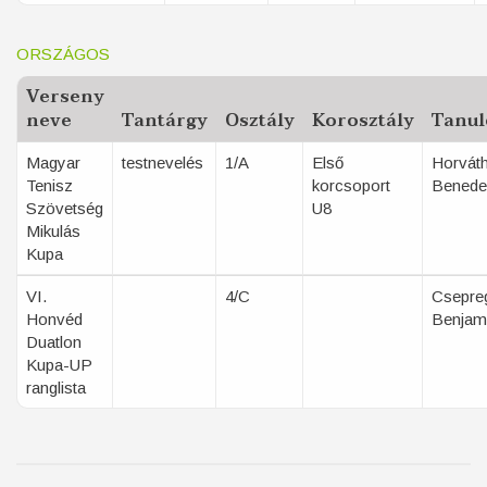
ORSZÁGOS
Verseny
neve
Tantárgy
Osztály
Korosztály
Tanul
Magyar
testnevelés
1/A
Első
Horvát
Tenisz
korcsoport
Benede
Szövetség
U8
Mikulás
Kupa
VI.
4/C
Csepre
Honvéd
Benjam
Duatlon
Kupa-UP
ranglista
Oldalszámozás