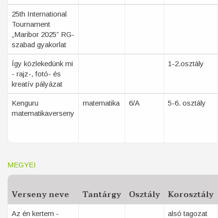
25th International
Tournament
„Maribor 2025” RG-
szabad gyakorlat
Így közlekedünk mi
1-2.osztály
- rajz-, fotó- és
kreatív pályázat
Kenguru
matematika
6/A
5-6. osztály
matematikaverseny
MEGYEI
Verseny neve
Tantárgy
Osztály
Korosztály
Az én kertem -
alsó tagozat