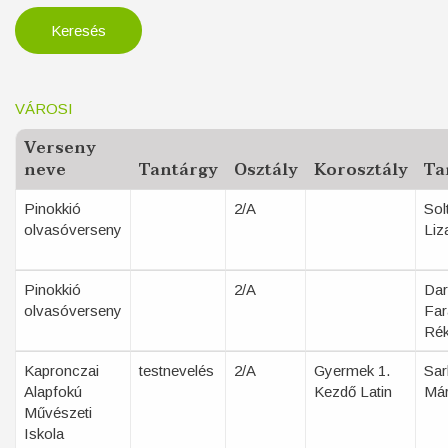
VÁROSI
Verseny
neve
Tantárgy
Osztály
Korosztály
Ta
Pinokkió
2/A
Sol
olvasóverseny
Liz
Pinokkió
2/A
Dar
olvasóverseny
Far
Ré
Kapronczai
testnevelés
2/A
Gyermek 1.
Sar
Alapfokú
Kezdő Latin
Má
Művészeti
Iskola