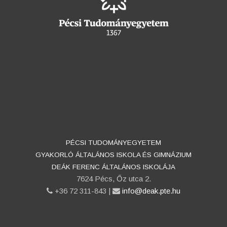
PÉCSI TUDOMÁNYEGYETEM
GYAKORLÓ ÁLTALÁNOS ISKOLA ÉS GIMNÁZIUM
DEÁK FERENC ÁLTALÁNOS ISKOLÁJA
7624 Pécs, Őz utca 2.
phone
+36 72 311-843 |
email
info@deak.pte.hu