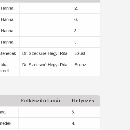
 Hanna
2.
 Hanna
6.
 Hanna
3.
 Hanna
3
 Benedek
Dr. Szécsiné Hegyi Rita
Ezüst
róka
Dr. Szécsiné Hegyi Rita
Bronz
rcell
Felkészítő tanár
Helyezés
nna
5.
enedek
4.