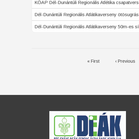
KÖAP Dél-Dunántúli Regionális Atlétika csapatver
Dél-Dunántúli Regionális Atlátikaverseny ötösugrás
Dél-Dunántúli Regionális Atlátikaverseny 50m-es sí
Oldalszámozás
Első
« First
Előző
‹ Previous
oldal
oldal