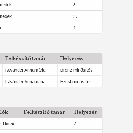
enedek
3.
enedek
3.
a
1
Felkészítő tanár
Helyezés
Istvánder Annamária
Bronz minősítés
Istvánder Annamária
Ezüst minősítés
lók
Felkészítő tanár
Helyezés
z Hanna
3.