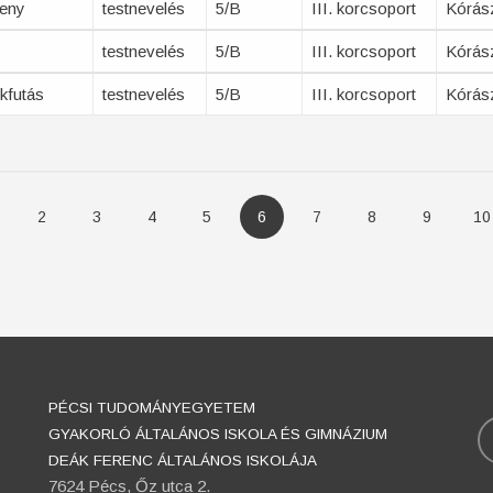
seny
testnevelés
5/B
III. korcsoport
Kórás
testnevelés
5/B
III. korcsoport
Kórás
kfutás
testnevelés
5/B
III. korcsoport
Kórás
Oldal
2
Oldal
3
Oldal
4
Oldal
5
Oldal
6
Oldal
7
Oldal
8
Oldal
9
Ol
10
PÉCSI TUDOMÁNYEGYETEM
K
GYAKORLÓ ÁLTALÁNOS ISKOLA ÉS GIMNÁZIUM
DEÁK FERENC ÁLTALÁNOS ISKOLÁJA
7624 Pécs, Őz utca 2.