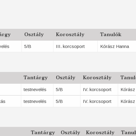
árgy
Osztály
Korosztály
Tanulók
velés
5/B
III. korcsoport
Kórász Hanna
Tantárgy
Osztály
Korosztály
Tanul
testnevelés
5/B
IV. korcsoport
Kórász
tás
testnevelés
5/B
IV. korcsoport
Kórász
Tantárgy
Osztály
Korosztály
Tanu