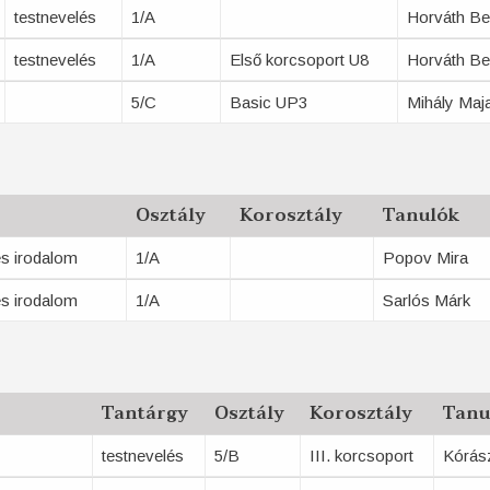
testnevelés
1/A
Horváth B
testnevelés
1/A
Első korcsoport U8
Horváth B
5/C
Basic UP3
Mihály Maj
Osztály
Korosztály
Tanulók
s irodalom
1/A
Popov Mira
s irodalom
1/A
Sarlós Márk
Tantárgy
Osztály
Korosztály
Tanu
testnevelés
5/B
III. korcsoport
Kórás