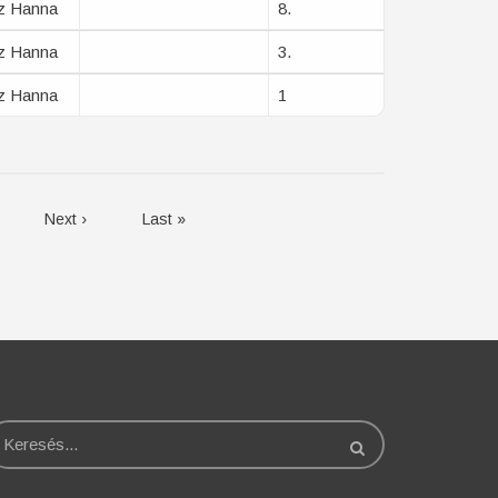
z Hanna
8.
z Hanna
3.
z Hanna
1
dal
Következő
Next ›
Utolsó
Last »
oldal
oldal
eresés